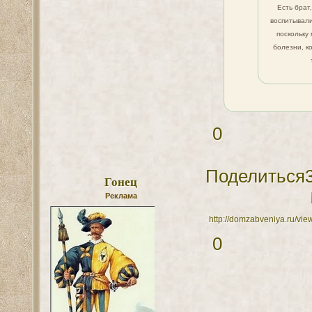
Есть брат
воспитывали
поскольку
болезни, к
0
Поделиться
Гонец
Реклама
http://domzabveniya.ru/vi
0