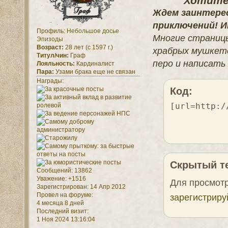
Хотите 
Ждем заинтере
приключений! Ин
Профиль:
Небольшое досье
Многие страницы
Эпизоды
Возраст:
28 лет (с 1597 г.)
храбрых мушкете
Титул/чин:
Граф
перо и написать
Лояльность:
Кардиналист
Пара:
Узами брака еще не связан
Награды:
Код:
[url=http:/
Скрытый те
Сообщений:
13862
Уважение:
+1516
Для просмотр
Зарегистрирован
: 14 Апр 2012
Провел на форуме:
зарегистриру
4 месяца 8 дней
Последний визит:
1 Ноя 2024 13:16:04