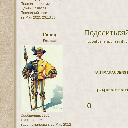
Провел на форуме:
6 дней 17 часов
Последний визит:
29 Май 2025 23:13:30
Поделиться
Гонец
Реклама
http://allgenerations.rusff
[A.1] MARAUDERS
[A.4] DEATH EAT
0
Сообщений:
1251
Уважение:
+5
Зарегистрирован
: 25 Мар 2012