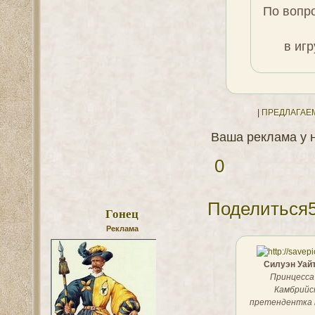
По вопр
в иг
|
ПРЕДЛАГАЕ
Ваша реклама у 
0
Поделиться
Гонец
Реклама
Силуэн Уайт
Принцесса
Камбрийс
претендентка 