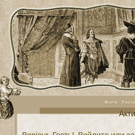
Форум
Участ
Акт
Bonjour, Гость!
Войдите
или
за