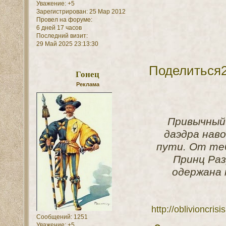
Уважение:
+5
Зарегистрирован
: 25 Мар 2012
Провел на форуме:
6 дней 17 часов
Последний визит:
29 Май 2025 23:13:30
Поделиться
Гонец
Реклама
Привычный 
даэдра наво
пути. От теб
Принц Раз
одержана 
http://oblivioncri
Сообщений:
1251
Уважение:
+5