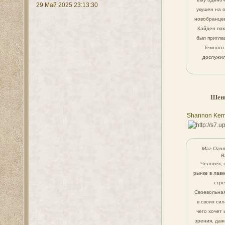
29 Май 2025 23:13:30
укушен на 
новобранцев
Кайден пок
был пригла
Темного
дослужил
Шенн
Shannon Ker
Маг Огня
В
Человек, 
рынке в лавк
стре
Своевольная
в своих сил
чего хочет 
зрения, даж