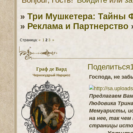
»
Три Мушкетера: Тайны 
»
Реклама и Партнерство
Страница:
«
1
2
3
»
Поделиться
Граф де Вард
Чернокудрый Нарцисс
Господа, не заб
Предлагаем Вам
Людовика Трина
Мемуаристы, ис
на нее, так че
страницы исто