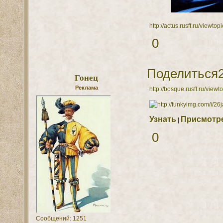
http://actus.rusff.ru/view
0
Поделиться
Гонец
Реклама
http://bosque.rusff.ru/vie
Узнать
Присмотр
|
0
Сообщений:
1251