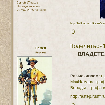
6 дней 17 часов
Последний визит:
29 Май 2025 23:13:30
http://baltimore.rolka.su/
0
Поделиться
Гонец
ВЛАДЕТЕ
Реклама
Разыскиваем:
п
МакНамара
,
граф
Бороды",
графа в
http://astep.rusff