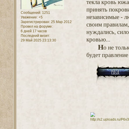
текла кровь южа
принять покрови
Сообщений:
1251
независимые - л
Уважение:
+5
Зарегистрирован
: 25 Мар 2012
своим правилам,
Провел на форуме:
нуждались, сило
6 дней 17 часов
Последний визит:
кровью...
29 Май 2025 23:13:30
Н
о не толь
будет правление