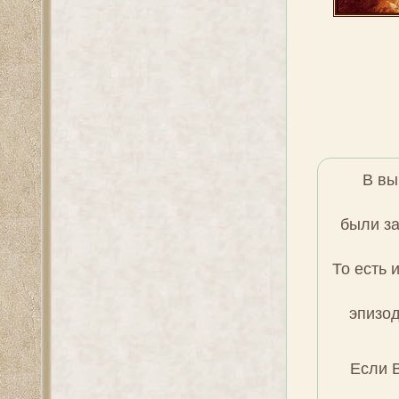
В вы
были за
То есть 
эпизо
Если 