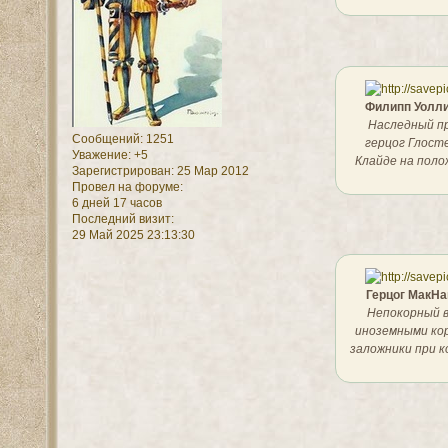
Филипп Уолли
Наследный п
Сообщений:
1251
герцог Глост
Уважение:
+5
Клайде на поло
Зарегистрирован
: 25 Мар 2012
Провел на форуме:
6 дней 17 часов
Последний визит:
29 Май 2025 23:13:30
Герцог МакНа
Непокорный в
иноземными кор
заложники при к