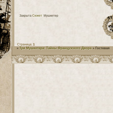
Закрыта
Сюжет
Мушкетер
Страница:
1
»
Три Мушкетера: Тайны Французского Двора
»
Гостевая