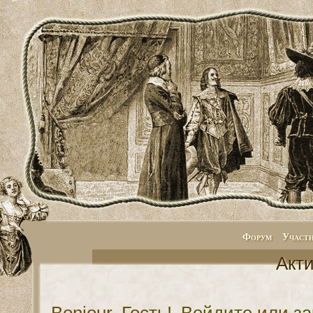
Форум
Участ
Акт
Bonjour, Гость!
Войдите
или
за