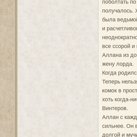
поболтать по
получалось. 
была ведьмой
и расчетливо
неоднократно
все ссорой и
Аллана из до
жену лорда.
Когда родилс
Теперь нельз
комок в прос
хоть когда-н
Винтеров.
Аллан с кажд
сильнее. Он 
долгой и муч