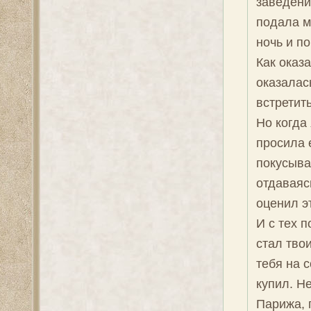
заведени
подала мн
ночь и п
Как оказа
оказалас
встретит
Но когда 
просила 
покусыва
отдаваяс
оценил эт
И с тех п
стал тво
тебя на 
купил. Н
Парижа, 