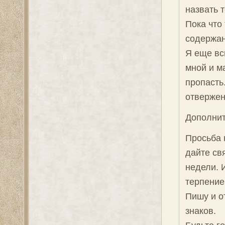
назвать 
Пока что 
содержан
Я еще вс
мной и м
пропасть
отвержен
Дополнит
Просьба 
дайте св
недели. 
терпение
Пишу и от
знаков.