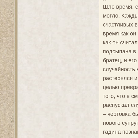
Шло время, е
могло. Кажды
счастливых в
время как он
как он счита
подсыпана в 
братец, и ег
случайность 
растерялся и
целью превра
того, что в 
распускал сл
– чертовка б
нового супру
гадина позна