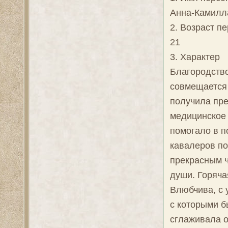
Анна-Камилла
2. Возраст п
21
3. Характер
Благородство
совмещается 
получила пре
медицинское 
помогало в п
кавалеров по
прекрасным 
души. Горяча
Влюбчива, с 
с которыми б
сглаживала о