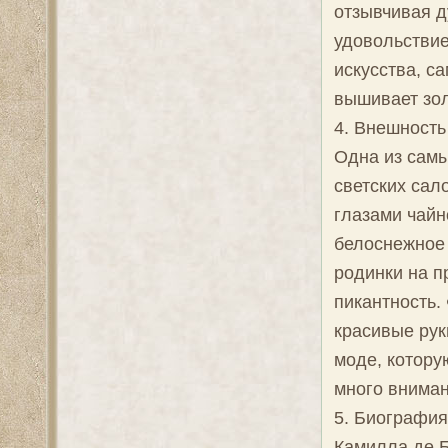
отзывчивая д
удовольствие
искусства, са
вышивает зо
4. Внешность
Одна из сам
светских сал
глазами чайн
белоснежное
родинки на п
пикантность. 
красивые рук
моде, котору
много вниман
5. Биографи
Камилла де Б