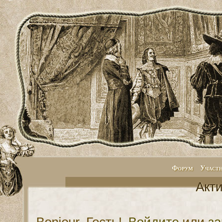
Форум
Участ
Акт
Bonjour, Гость!
Войдите
или
за