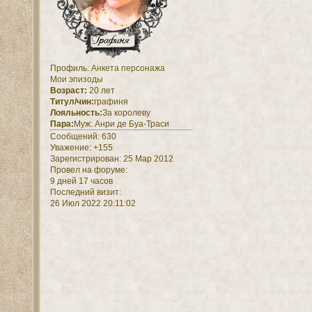
Профиль:
Анкета персонажа
Мои эпизоды
Возраст:
20 лет
Титул/чин:
графиня
Лояльность:
За королеву
Пара:
Муж: Анри де Буа-Траси
Сообщений:
630
Уважение:
+155
Зарегистрирован
: 25 Мар 2012
Провел на форуме:
9 дней 17 часов
Последний визит:
26 Июл 2022 20:11:02