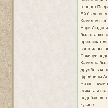
герцога Пьер
Ей было всег
Камиллу с её
Анри Людовик
был старше с
привлекатель
состоялась п
Покинув род
Камилла была
дружбе с кор
фрейлины Анн
жизнь... куз
этикета и по
подобающее м
кузине.