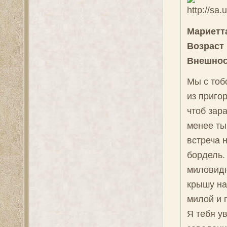
Мариетта
Возраст
Внешнос
Мы с тоб
из приго
чтоб зара
менее ты
встреча н
бордель.
миловидн
крышу на
милой и 
Я тебя у