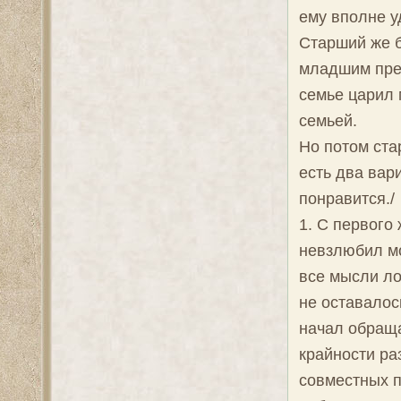
ему вполне у
Старший же б
младшим прев
семье царил 
семьей.
Но потом ста
есть два вар
понравится./
1. С первого
невзлюбил мо
все мысли ло
не оставалос
начал обраща
крайности ра
совместных п