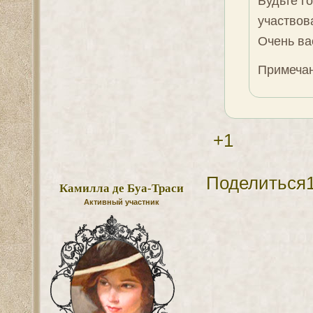
Будьте г
участвов
Очень ва
Примечан
+1
Поделиться
Камилла де Буа-Траси
Активный участник