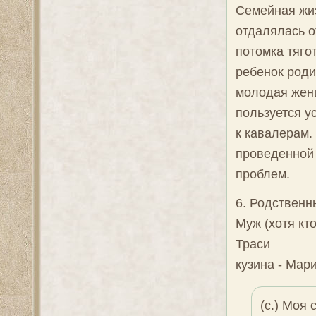
Семейная жи
отдалялась о
потомка тяго
ребенок родит
молодая женщ
пользуется у
к кавалерам.
проведенной 
проблем.
6. Родственн
Муж (хотя кт
Траси
кузина - Мар
(с.) Моя