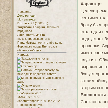
Характер:
Целеустремл
Профиль:
Дело миледи
сентименталь
Мои эпизоды
Возраст:
23 (1602 г.р.)
брату был пр
Титул/чин:
Графиня/ Шпионка
стала для не
кардинала
Лояльность:
За Его
подпускает б
Высокопреосвященство
Пара:
бывшая жена графа де ла
проверки. Су
Фер, вдова лорда Винтера, в
общем, свободна
имеет свое м
Награды:
случаях. Обл
выражение от
бушует урага
затаил обиду
вторым сыно
Сообщений:
4181
Внешность:
Уважение:
+965
Светловолос
Зарегистрирован
: 30 Ноя 2012
Провел на форуме: