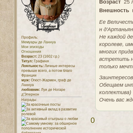
Возраст
25 л
Внешность
н
Ее Величеств
н д'Артанья
Не каждой д
Профиль:
Мемуары де Ланнуа
королеве, им
Мои эпизоды
многих придв
Отношения
Возраст:
23 (1602 г.р.)
встретить н
Титул:
Графиня
только мечт
Лояльность:
Личные интересы
превыше всего, а потом благо
Франции
Заинтересов
муж:
Огюст-Жармен, граф де
Обещаем инт
Ланнуа
любовник:
Луи де Ногаре
коллектива)
д'Эпернон
Очень вас жд
Награды:
0