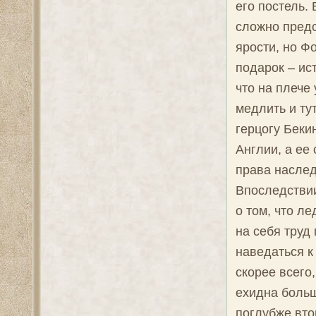
его постель.
сложно предс
ярости, но Ф
подарок – ис
что на плече
медлить и ту
герцогу Беки
Англии, а ее
права насле
Впоследстви
о том, что л
на себя труд
наведаться к
скорее всего
ехидна больш
поглубже вто