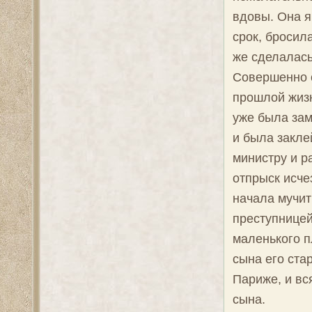
вдовы. Она 
срок, бросила
же сделалась
Совершенно с
прошлой жизн
уже была зам
и была закле
министру и р
отпрыск исче
начала мучить
преступницей
маленького п
сына его ста
Париже, и вс
сына.