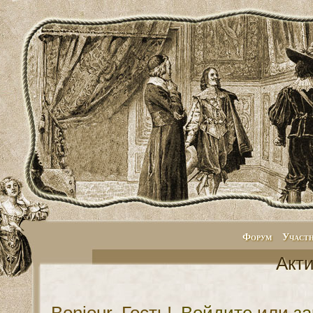
Форум
Участ
Акт
Bonjour, Гость!
Войдите
или
за