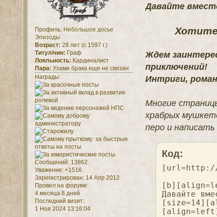
Давайте вмест
Хотите 
Профиль:
Небольшое досье
Эпизоды
Возраст:
28 лет (с 1597 г.)
Титул/чин:
Граф
Ждем заинтере
Лояльность:
Кардиналист
приключений!
Пара:
Узами брака еще не связан
Награды:
Интриги, романы
Многие страницы
храбрых мушкете
перо и написать
Код:
Сообщений:
13862
[url=http:/
Уважение:
+1516
Зарегистрирован
: 14 Апр 2012
[b][align=l
Провел на форуме:
Давайте вме
4 месяца 8 дней
Последний визит:
[size=14][a
1 Ноя 2024 13:16:04
[align=left