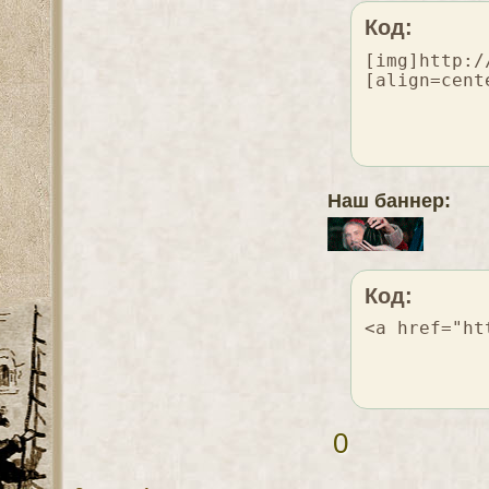
Код:
[img]http:/
[align=cent
Наш баннер:
Код:
<a href="ht
0