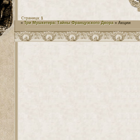
Страница:
1
»
Три Мушкетера: Тайны Французского Двора
»
Акции