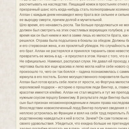
рассчитывать на наследство. Пищащий комок в простынях отнял 
призрачный шанс хоть когда-нибудь стать полноправным хозяино
Аллан с каждым днем ненавидел жену брата все сильнее и сильне
ее выродку смерти, причем долгой и мучительной.
Шло время, его ненависть росла. Так больше продолжаться не мо
должен был смотреть на этих счастливых воркующих голубков, у к
время как он был никем и жил в замке лишь из милости брата, как
решился. Отрава была подсыпана в бокалы за обедом. Должны бы
и его стервозная жена, и их проклятый ублюдок. Но случайность 
его брат. Аллан не растерялся и принялся тиранить свою невестк
превратить ее жизнь в ад – и преуспел в этом. Начал с того, что 
Не официально. Намекал, распускал слухи. Не давал ей проходу, 
чертовка была все еще красива и легко могла найти себе нового 
произошло то, чего он так боялся – гадина познакомилась с сами
юркнула в его постель. Более могущественного покровителя было
Аллан был готов кусать себе локти от ярости, но Фортуна милост
королевский подарок – историю о прошлом леди Винтер, а, главное
красотки имеется клеймо. Аллан не стал медлить и тут же препод
нужным соусом герцогу Бекингэму. В результате леди Винтер была
сын был признан незаконнорожденным и лишен права наследова
Впоследствии новоиспеченный лорд Винтер получил сведения о т
неплохо устроилась во Франции и взял на себя труд переплыть Л
родственному наведаться к ней в гости. Зачем? Он сам толком не 
своего удовольствия. Убедиться, что ехидна больше не претендуе
заодно поглубже втоптать ее в грязь, чтоб она и не думала снов