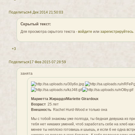
Поделиться
4 Дек 2014 21:50:03
Скрытый текст:
Для просмотра скрытого текста -
войдите
или
зарегистрируйтесь
.
+3
Поделиться
17 Фев 2015 07:28:59
занята
Мариетта Жирардо/Mariette Girardoux
Возраст
25 лет
Внешность
Rachel Hurd-Wood и только она
Мы с тобой знакомы уже полгода, ты бедная девушка из пр
тебя нет никаких умений, чтоб заработать себе на хлеб как 
менее ты неплохо готовишь и шьешь, и если б не одна встр
никогда не попала в этот бордель. К тебе подошел один че