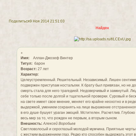
Поделиться
9 Ноя 2014 21:51:03
Найден
+
Имя:
Аллан-Джозеф Винтер
Титул:
барон
Возраст:
27 лет
Характер:
Целеустремленный. Решительный. Независимый. Лишен сентиме
подвержен приступам ностальгии. К брату был привязан, но не до
смерть стала для него трагедией. Недоверчивый и замкнутый. Лю
себе только после долгой и тщательной проверки. Суровый и бе
на свете имеет свое мнение, меняет его крайне неохотно и в ред
выдержкой, умением сохранять на лице выражение отстраненного
в его душе бушует ураган эмоций. Мстителен. Расчетлив. Глубоко
весь мир за то, что рожден не первым, а вторым сыном.
Внешность:
Алексей Воробьев
Светловолосый и сероглазый молодой мужчина. Приятные черты 
с жестким выражением глаз. Редко кто способен выдержать этот в