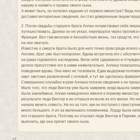
наружу и заявить о правах своего сына.
А может быть, он получил задание от первого министра? Ведь пос
доставил интересные сведения, он стал доверенным лицом герцо
2. После свадьбы старшего брата Аллан почувствовал себя лишн
путешествовать. Далеко он не уехал, перебрался через пролив и
Франции. Вел там веселую и беззаботную жизнь, тех средств, что
на нее хватало.
Известие о смерти брата было для него точно гром среди ясного н
Англию, брат уже был похоронен. Вдова встретила его с абсолют
на руках годовалого наследника. Вела себя сдержанно и отчужден
долгое присутствие его в замке нежелательно. Аллану показало
поведение вдовы. Она явно не тосковала. Едва выдержав положен
омут светских развлечений с головой, и тут же сделалась фаворит
Совершенно случайно в руки Аллана попали сведения о ее прошл
Мало того, что леди Винтер уже была замужем, когда вышла замуж
была заклеймена. Аллан немедленно явился к первому министру и
результате леди Винтер и ее отпрыск исчезли из его жизни. Но н
начала мучить совесть. Не из-за того. как он поступил с преступ
много большего. А из-за маленького племянника. Лорду была не
его старшего брата. Поэтому он отыскал леди Винтер в Париже, и
выяснить, где она прячет своего сына.
+2