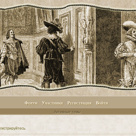
Форум
Участники
Регистрация
Войти
Активные темы
гистрируйтесь
.