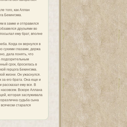
ле того, как Аллан
га Бекингэма.
им в замке и отправился
 обзавелся друзьями во
 посылал ему брат, вполне
еба. Когда он вернулся в
но сухими глазами, держа
но, дала понять, что
сь подозрительным
ный срок, бросилась в
кой герцога Бекингэма.
ой жизни. Он ужаснулся.
 за его брата. Она еще и
 рассказал ему все. В
е насовсем. Вскоре Аллана
ницей, которая заслуживала
безразлична судьба сына
 всячески старался