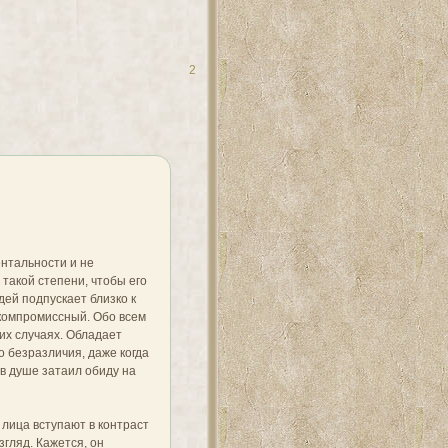
2
нтальности и не
 такой степени, чтобы его
дей подпускает близко к
скомпромиссный. Обо всем
ких случаях. Обладает
 безразличия, даже когда
 в душе затаил обиду на
лица вступают в контраст
згляд. Кажется, он