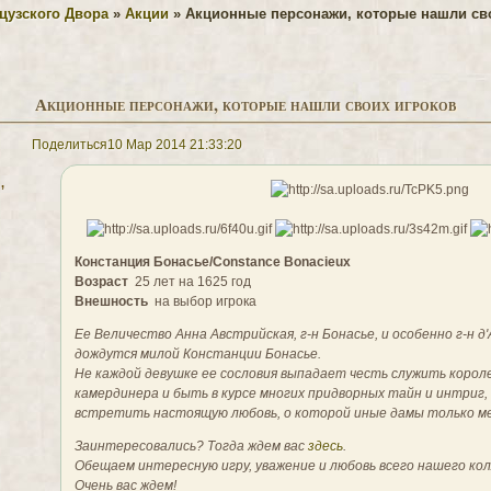
цузского Двора
»
Акции
»
Акционные персонажи, которые нашли св
Акционные персонажи, которые нашли своих игроков
Поделиться
10 Мар 2014 21:33:20
,
Констанция Бонасье/Constance Bonacieux
Возраст
25 лет на 1625 год
Внешность
на выбор игрока
Ее Величество Анна Австрийская, г-н Бонасье, и особенно г-н 
дождутся милой Констанции Бонасье.
Не каждой девушке ее сословия выпадает честь служить корол
камердинера и быть в курсе многих придворных тайн и интриг, 
встретить настоящую любовь, о которой иные дамы только м
Заинтересовались? Тогда ждем вас
здесь
.
Обещаем интересную игру, уважение и любовь всего нашего ко
Очень вас ждем!