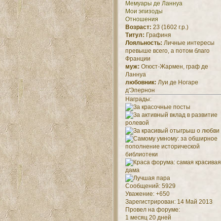
Мемуары де Ланнуа
Мои эпизоды
Отношения
Возраст:
23 (1602 г.р.)
Титул:
Графиня
Лояльность:
Личные интересы
превыше всего, а потом благо
Франции
муж:
Огюст-Жармен, граф де
Ланнуа
любовник:
Луи де Ногаре
д'Эпернон
Награды:
Сообщений:
5929
Уважение:
+650
Зарегистрирован
: 14 Май 2013
Провел на форуме:
1 месяц 20 дней