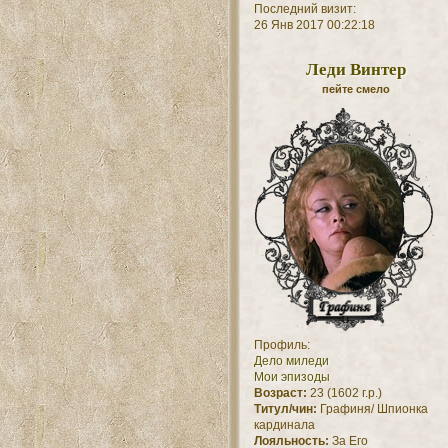
Последний визит:
26 Янв 2017 00:22:18
Леди Винтер
пейте смело
Профиль:
Дело миледи
Мои эпизоды
Возраст:
23 (1602 г.р.)
Титул/чин:
Графиня/ Шпионка
кардинала
Лояльность:
За Его