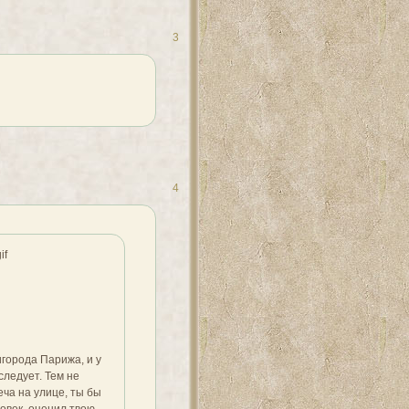
3
4
игорода Парижа, и у
следует. Тем не
еча на улице, ты бы
ловек, оценил твою