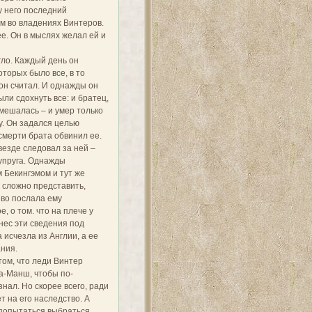
у него последний
м во владениях Винтеров.
е. Он в мыслях желал ей и
гло. Каждый день он
оторых было все, в то
 он считал. И однажды он
ли сдохнуть все: и братец,
вмешалась – и умер только
у. Он задался целью
в смерти брата обвинил ее.
везде следовал за ней –
супруга. Однажды
м Бекингэмом и тут же
 сложно представить,
иво послала ему
, о том. что на плече у
нес эти сведения под
 исчезла из Англии, а ее
ния.
ом, что леди Винтер
а-Манш, чтобы по-
знал. Но скорее всего, ради
т на его наследство. А
а попытаться выбраться