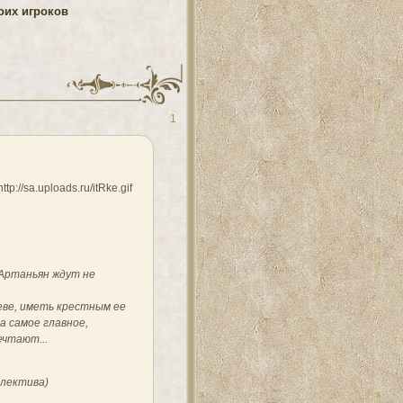
оих игроков
1
д'Артаньян ждут не
еве, иметь крестным ее
а самое главное,
ечтают...
ллектива)