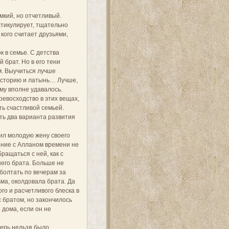
мкий, но отчетливый.
стикулирует, тщательно
кого считает друзьями,
 в семье. С детства
 брат. Но в его тени
м. Выучиться лучше
 историю и латынь… Лучше,
ему вполне удавалось.
евосходство в этих вещах,
ть счастливой семьей.
сть два варианта развития
бил молодую жену своего
ение с Алланом времени не
ращаться с ней, как с
шего брата. Больше не
оболтать по вечерам за
ьма, околдовала брата. Да
го и расчетливого блеска в
 братом, но закончилось
 дома, если он не
перь нельзя было