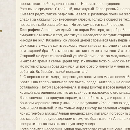
пронизывает собеседника насквозь. Неприятное ощущение.
Рост выше среднего. Стройный, подтянутый. Голос ровный, негро
Смеется редко, так же редко улыбается. В разговоре почти не же
следит за каждым произнесенным словом. Только в обществе тех, 
позволяет себе расслабиться. Но это случается крайне редко.
Биография:
Аллан – младший сын лорда Винтера, второй ребенок
смирился с мыслью о том, что титул и наследство получит старший
никогда не жил. Казалось, он любой ценой стремится быть первы
фехтовать, лучше ездить верхом, лучше танцевать, лучше знать
чем старший брат. Быть первым там, где только возможно. И это 
Старший же брат со спокойной улыбкой признавал за младшим пр
и какое-то время в семье царил мир. Их вполне можно было счита
Но потом старший брат женился. /и вот с этого момента у меня е
событий. Выбирайте, какой понравится./
1. С первого же взгляда, с первого дня знакомства Аллан невзлю
брата. Она теперь занимала все мысли лорда Винтера, и на общ
оставалось. Потом забеременела, и лорд Винтер и вовсе начал об
хрупкой драгоценностью, что до крайности раздражало его млад
было совместных прогулок верхом, веселой охоты, да и просто п
бокалом хорошего вина у камина не получалось. Жена, точно вед
она и была ведьмой. И как только лорд Винтер не замечал коварно
ясных голубых глазах? Аллан неоднократно пытался поговорить с
все ссорой и предупреждением о том, что брат выгонит Аллана из
прекратит наговаривать на юную жену лорда.
Когда родился наследник, Аллан почувствовал себя еще хуже. Те