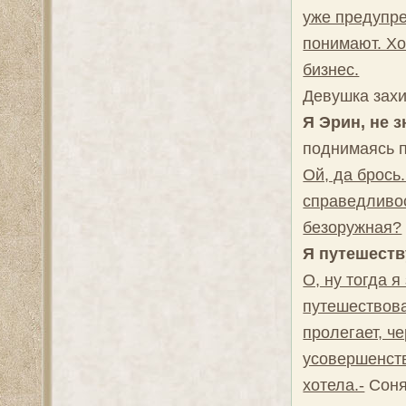
уже предупре
понимают. Хо
бизнес.
Девушка захи
Я Эрин, не з
поднимаясь 
Ой, да брось
справедливос
безоружная?
Я путешеств
О, ну тогда 
путешествова
пролегает, ч
усовершенств
хотела.-
Соня