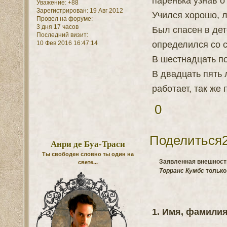
паренька узнав о
Уважение:
+88
Зарегистрирован
: 19 Авг 2012
Учился хорошо, л
Провел на форуме:
3 дня 17 часов
Был спасен в дет
Последний визит:
определился со 
10 Фев 2016 16:47:14
В шестнадцать по
В двадцать пять л
работает, так же
0
Поделиться
Анри де Буа-Траси
Ты свободен словно ты один на
Заявленная внешность
свете...
Торранс Кумбс
только
1. Имя, фамили