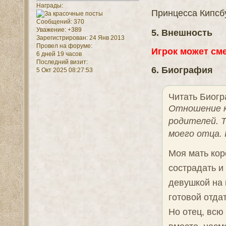
Награды:
Принцесса Кипсб
Сообщений:
370
Уважение:
+389
5. Внешность
Зарегистрирован
: 24 Янв 2013
Провел на форуме:
Игрок может см
6 дней 19 часов
Последний визит:
6. Биография
5 Окт 2025 08:27:53
Читать Биог
Отношение к
родителей. 
моего отца.
Моя мать ко
сострадать и
девушкой на 
готовой отда
Но отец, всю