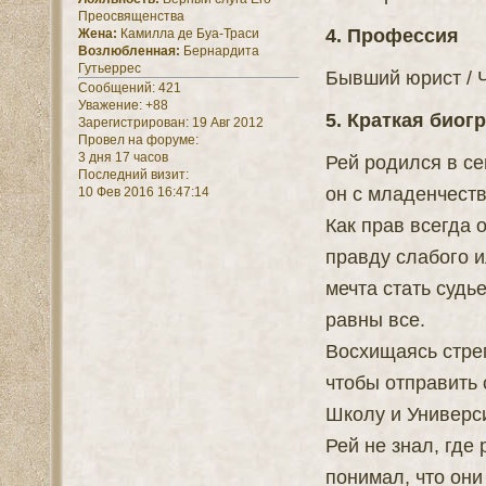
Преосвященства
4. Профессия
Жена:
Камилла де Буа-Траси
Возлюбленная:
Бернардита
Гутьеррес
Бывший юрист / 
Сообщений:
421
Уважение:
+88
5. Краткая биог
Зарегистрирован
: 19 Авг 2012
Провел на форуме:
3 дня 17 часов
Рей родился в се
Последний визит:
он с младенчеств
10 Фев 2016 16:47:14
Как прав всегда 
правду слабого и
мечта стать судь
равны все.
Восхищаясь стре
чтобы отправить 
Школу и Универси
Рей не знал, где
понимал, что они