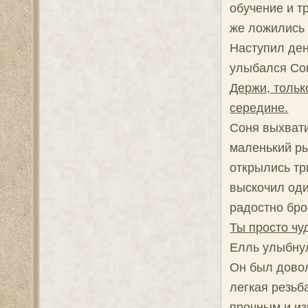
обучение и т
же ложились 
Наступил ден
улыбался Со
Держи, тольк
середине.
Соня выхвати
маленький ры
открылись тр
выскочил оди
радостно бро
Ты просто чуд
Елль улыбнул
Он был довол
легкая резьб
прочным и из