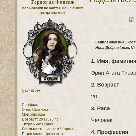
Герцог де Фонтаж
Волк собаки не боится, но не любит,
когда она лает
Заявленная внешность
Нина Добрев (англ. Ni
1. Имя, фамили
Э
рин Аг
а
та Тиса
2. Возраст
Саундтрек:
20
Профиль:
3. Раса
О Его Светлости
Мои эпизоды
Человек
Возраст:
29 (1598 г.р.)
Титул/чин:
Герцог
Лояльность:
Фонтаж / Король
4. Профессия
Пара:
холост (пока что)