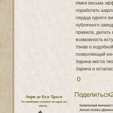
Имея весьма эфф
поработать шарла
сердца одного ви
публичного заве
правила, делать 
возможность всту
Узнав о подобной
позволяющий конт
Зарина могла тво
Зарина и остала
0
Поделиться
Анри де Буа-Траси
Ты свободен словно ты один на
Заявленная внешность
свете...
Jensen Ackles (Дженс