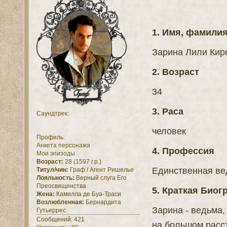
1. Имя, фамили
Зарина Лили Кирк
2. Возраст
34
3. Раса
Саундтрек:
человек
Профиль:
Анкета персонажа
4. Профессия
Мои эпизоды
Возраст:
28 (1597 г.р.)
Единственная ве
Титул/чин:
Граф / Агент Ришелье
Лояльность:
Верный слуга Его
Преосвященства
5. Краткая Био
Жена:
Камилла де Буа-Траси
Возлюбленная:
Бернардита
Зарина - ведьма,
Гутьеррес
Сообщений:
421
на большом расст