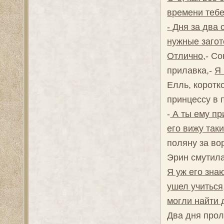
времени тебе
- Дня за два
нужные загот
Отлично,
- Со
прилавка,-
Я 
Елль, коротк
принцессу в 
-
А ты ему при
его вижу таки
поляну за во
Эрин смутила
Я уж его зна
ушел учиться
могли найти 
Два дня прол