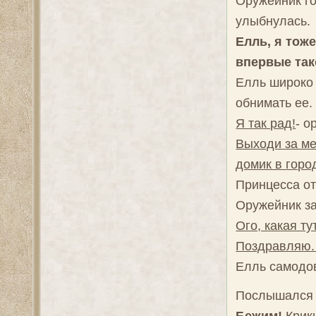
Оружейник го
улыбнулась.
Елль, я тож
впервые тако
Елль широко 
обнимать ее.
Я так рад!
- о
Выходи за ме
домик в горо
Принцесса от
Оружейник за
Ого, какая т
Поздравляю. 
Елль самодов
Послышался с