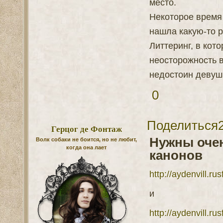
место.
Некоторое время 
нашла какую-то 
Литтеринг, в кот
неосторожность в
недостоин девуш
0
Поделиться
Герцог де Фонтаж
Нужны очен
Волк собаки не боится, но не любит,
когда она лает
канонов
http://aydenvill.r
и
http://aydenvill.ru