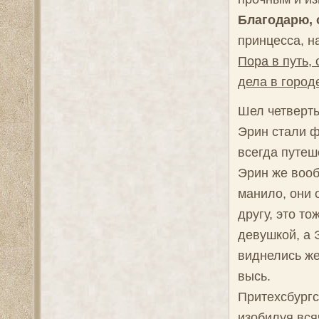
Благодарю, 
принцесса, н
Пора в путь, 
дела в город
Шел четверты
Эрин стали ф
всегда путеш
Эрин же вооб
манило, они 
другу, это то
девушкой, а 
виднелись ж
высь.
Притехсбургс
изобилуя вс