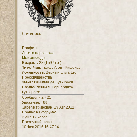
Саундтрек:
Профиль:
Анкета персонажа
Мои эпизоды
Возраст:
28 (1597 г.р.)
Титул/чин:
Граф / Агент Ришелье
Лояльность:
Верный слуга Его
Преосвященства
Жена:
Камилла де Буа-Траси
Возлюбленная:
Бернардита
Гутьеррес
Сообщений:
421
Уважение:
+88
Зарегистрирован
: 19 Авг 2012
Провел на форуме:
3 дня 17 часов
Последний визит:
10 Фев 2016 16:47:14