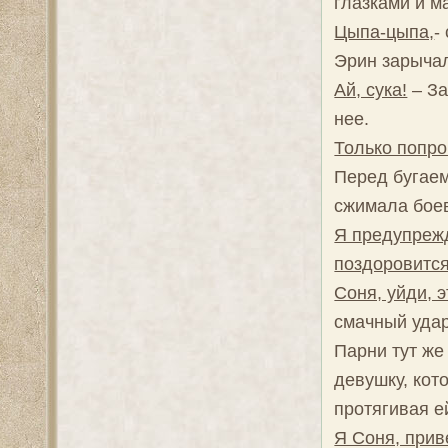
глазками и м
Цыпа-цыпа,
-
Эрин зарычал
Ай, сука!
– За
нее.
Только попро
Перед бугаем
сжимала боев
Я предупрежд
поздоровится
Соня, уйди, 
смачный удар
Парни тут же
девушку, кот
протягивая ей
Я Соня, прив