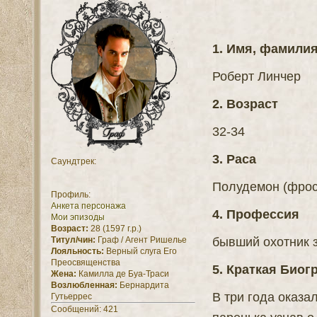
1. Имя, фамили
Роберт Линчер
2. Возраст
32-34
3. Раса
Саундтрек:
Полудемон (фрос
Профиль:
Анкета персонажа
4. Профессия
Мои эпизоды
Возраст:
28 (1597 г.р.)
бывший охотник з
Титул/чин:
Граф / Агент Ришелье
Лояльность:
Верный слуга Его
Преосвященства
5. Краткая Био
Жена:
Камилла де Буа-Траси
Возлюбленная:
Бернардита
В три года оказал
Гутьеррес
Сообщений:
421