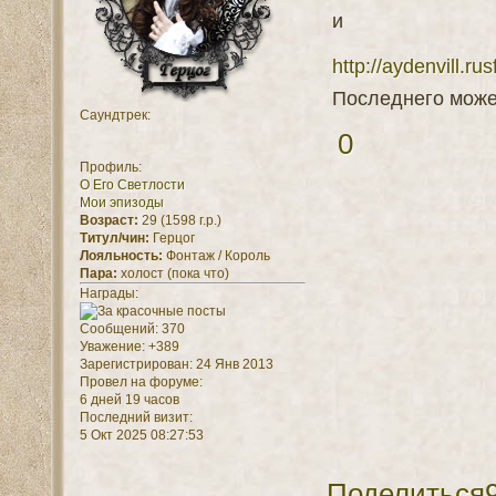
и
http://aydenvill.ru
Последнего может
Саундтрек:
0
Профиль:
О Его Светлости
Мои эпизоды
Возраст:
29 (1598 г.р.)
Титул/чин:
Герцог
Лояльность:
Фонтаж / Король
Пара:
холост (пока что)
Награды:
Сообщений:
370
Уважение:
+389
Зарегистрирован
: 24 Янв 2013
Провел на форуме:
6 дней 19 часов
Последний визит:
5 Окт 2025 08:27:53
Поделиться