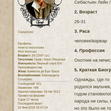
Себастьян Лейн /
2. Возраст
26-31
3. Раса
Саундтрек:
человек/варвар
Профиль:
Анкета персонажа
4. Профессия
Мои эпизоды
Возраст:
28 (1597 г.р.)
Охотник на нечис
Титул/чин:
Граф / Агент Ришелье
Лояльность:
Верный слуга Его
Преосвященства
5. Краткая Био
Жена:
Камилла де Буа-Траси
Возлюбленная:
Бернардита
Однажды, где-то
Гутьеррес
Сообщений:
421
родился мальчик,
Уважение:
+88
Зарегистрирован
: 19 Авг 2012
годом становилос
Провел на форуме:
3 дня 17 часов
народа ни силы, 
Последний визит:
но это было не т
10 Фев 2016 16:47:14