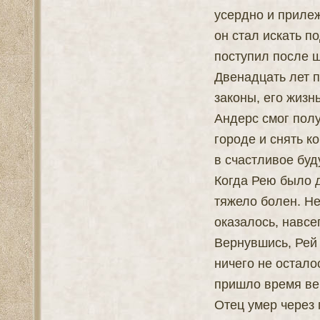
усердно и прилеж
он стал искать по
поступил после 
Двенадцать лет п
законы, его жизнь
Андерс смог пол
городе и снять к
в счастливое буд
Когда Рею было д
тяжело болен. Н
оказалось, навсе
Вернувшись, Рей 
ничего не остало
пришло время ве
Отец умер через 