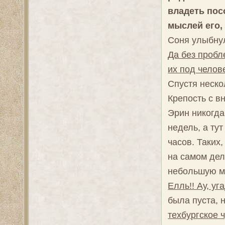
владеть пос
мыслей его,
Соня улыбну
Да без пробл
их под челов
Спустя неско
Крепость с в
Эрин никогда
недель, а ту
часов. Таких,
на самом дел
небольшую м
Елль!! Ау, уг
была пуста, 
техбургское 