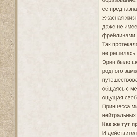
образование,
ее предназн
Ужасная жизн
даже не имее
фрейлинами, 
Так протекал
не решилась 
Эрин было ше
родного замк
путешествова
общаясь с ме
ощущая своб
Принцесса м
нейтральных 
Как же тут п
И действител