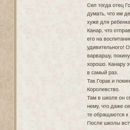
Сел тогда отец Г
думать, что им д
хуже для ребенка
Канар, что отпра
его на воспитани
удивительного! О
варваршу, покину
хорошо. Канару э
в самый раз.
Так Горак и поки
Королевство.
Там в школе он с
нему, что даже с
те обращаются к 
После школы всту