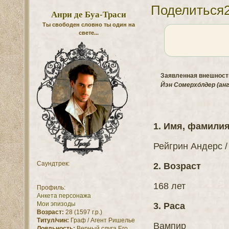
Поделиться
Анри де Буа-Траси
Ты свободен словно ты один на
свете...
Заявленная внешность
Йэн Сомерхо́лдер (анг
1. Имя, фамили
Рейгрин Андерс /
Саундтрек:
2. Возраст
168 лет
Профиль:
Анкета персонажа
Мои эпизоды
3. Раса
Возраст:
28 (1597 г.р.)
Титул/чин:
Граф / Агент Ришелье
Вампир
Лояльность:
Верный слуга Его