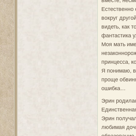
вместе, несм
Естественно 
вокруг друго
видеть, как 
фантастика уж
Моя мать име
незаконнорож
принцесса, к
Я понимаю, в
проще обвиня
ошибка…
Эрин родила
Единственная
Эрин получал
любимая дочь