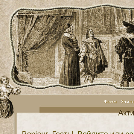
Форум
Участ
Акт
Bonjour, Гость!
Войдите
или
за