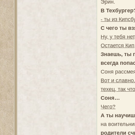
Эрин.
В Техбурге
- ты из Кипсб
С чего ты в
Ну, у тебя не
Остается Кип,
Знаешь, ты п
всегда попас
Соня рассме
Вот и славно
техец, так чт
Соня…
Чего?
А ты научиш
на воительни
родители счи