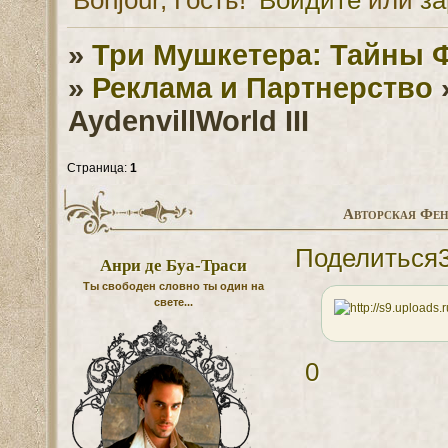
»
Три Мушкетера: Тайны 
»
Реклама и Партнерство
AydenvillWorld III
Страница:
1
Авторская Фен
Поделиться
Анри де Буа-Траси
Ты свободен словно ты один на
свете...
0