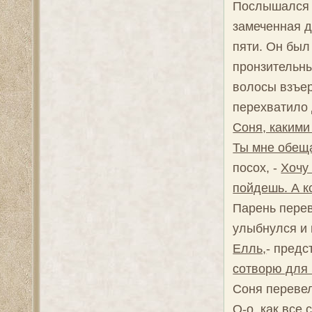
Послышался с
замеченная д
пяти. Он был
пронзительны
волосы взъер
перехватило 
Соня, какими
Ты мне обещ
посох, -
Хочу 
пойдешь. А к
Парень перев
улыбнулся и 
Елль,
- предс
сотворю для 
Соня перевел
О-о, как все