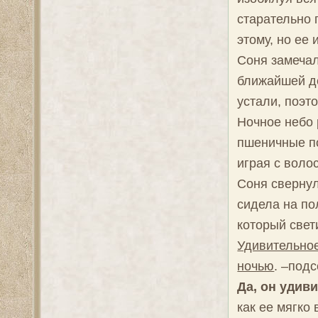
старательно 
этому, но ее
Соня замечал
ближайшей де
устали, поэт
Ночное небо 
пшеничные п
играя с воло
Соня свернул
сидела на по
который свет
Удивительное
ночью
. –под
Да, он удиви
как ее мягко