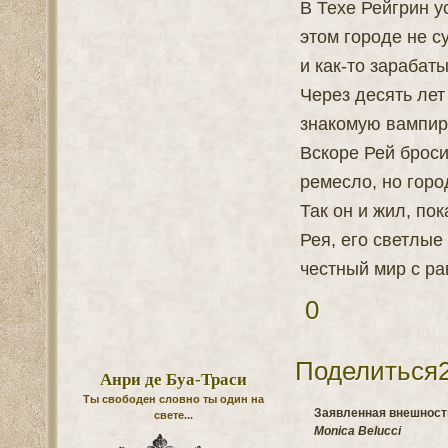
В Техе Рейгрин у
этом городе не с
и как-то зарабаты
Через десять лет
знакомую вампир
Вскоре Рей броси
ремесло, но горо
Так он и жил, по
Рея, его светлые
честный мир с ра
0
Поделиться
Анри де Буа-Траси
Ты свободен словно ты один на
Заявленная внешность
свете...
Monica Belucci