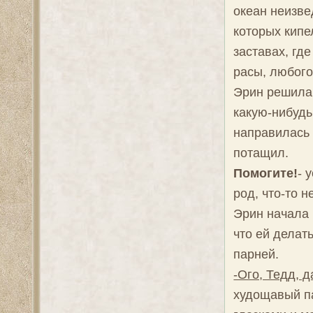
океан неизве
которых кипе
заставах, гд
расы, любого
Эрин решила 
какую-нибудь
направилась к
потащил.
Помогите!
- 
род, что-то 
Эрин начала 
что ей делат
парней.
-Ого, Тедд, д
худощавый па