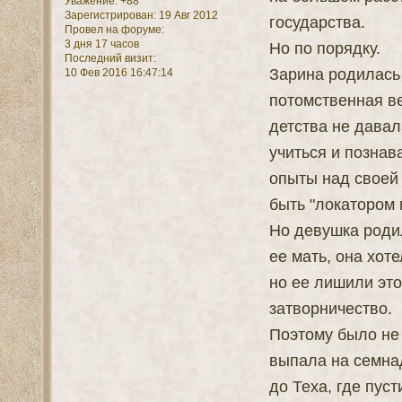
Уважение:
+88
Зарегистрирован
: 19 Авг 2012
государства.
Провел на форуме:
3 дня 17 часов
Но по порядку.
Последний визит:
Зарина родилась 
10 Фев 2016 16:47:14
потомственная ве
детства не давал
учиться и познав
опыты над своей 
быть "локатором 
Но девушка родил
ее мать, она хоте
но ее лишили это
затворничество.
Поэтому было не 
выпала на семна
до Теха, где пуст