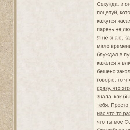
Секунда, и о
поцелуй, кот
кажутся часа
парень не лю
Я не знаю, к
мало времени,
блуждал в пу
кажется я вл
бешено зако
говорю, то ч
сразу, что эт
знала, как бы
тебя. Просто 
нас что-то ра
что ты мое С