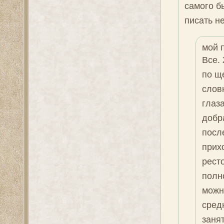
самого б
писать не
мой 
Все.
по щ
слов
глаза
добр
после
прих
рест
полн
можн
сред
заня