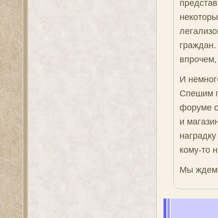
представ
некоторы
легализо
граждан.
впрочем, 
И немног
Спешим п
форуме с
и магази
наградку
кому-то 
Мы ждем 