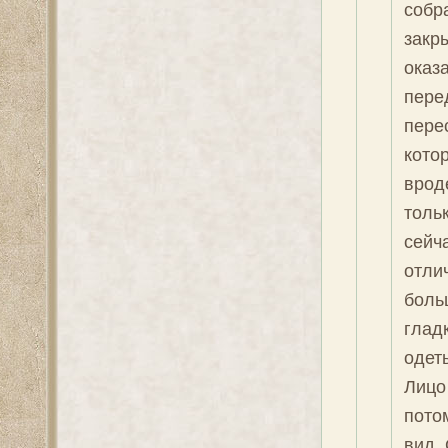
собр
закр
оказ
перед
пере
кото
врод
толь
сейч
отлич
боль
глад
одет
Лицо
пото
вид.