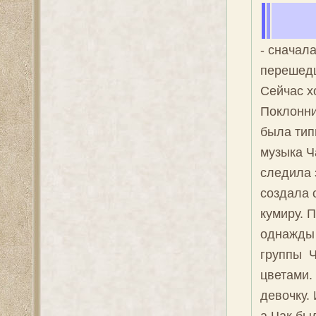
- сначал
перешедш
Сейчас х
Поклонни
была тип
музыка Ч
следила 
создала 
кумиру. 
однажды 
группы Ч
цветами.
девочку.
а Чак бы