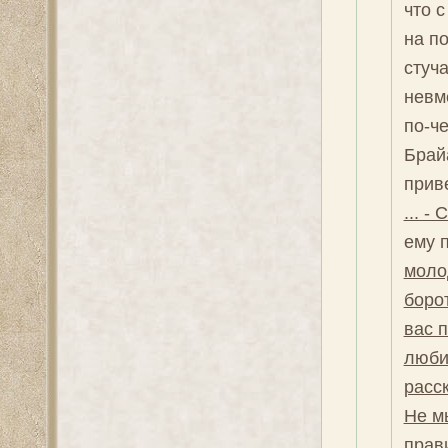
что с
на по
стуча
невм
по-ч
Брай
прив
... -
ему 
молод
борот
вас 
люби
расск
Не м
прави