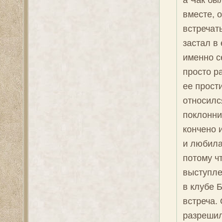
вместе, 
встречат
застал в
именно с
просто р
ее прост
относилс
поклонниц
кончено и
и любила 
потому ч
выступле
в клубе 
встреча.
разрешил