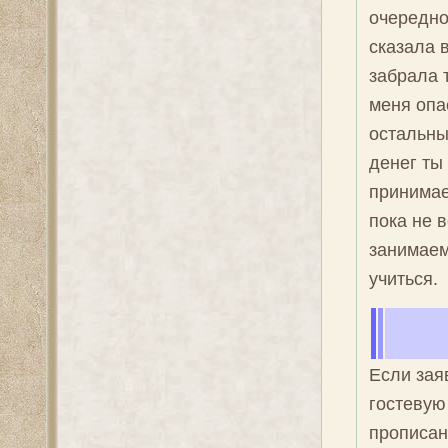
очередно
сказала в
забрала 
меня опас
остальны
денег ты
принимае
пока не 
занимаем
учиться.
Если зая
гостевую
прописан