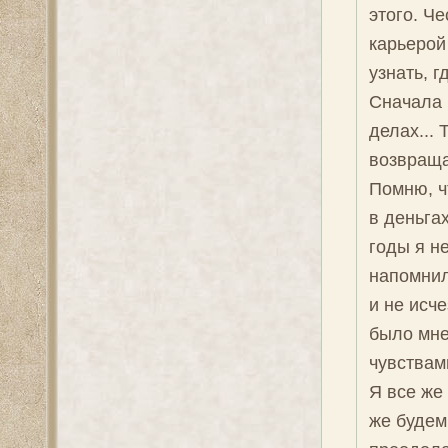
этого. Ч
карьерой
узнать, г
Сначала 
делах...
возвращал
Помню, ч
в деньга
годы я не
напомнила
и не исче
было мне
чувствами
Я все же
же будем