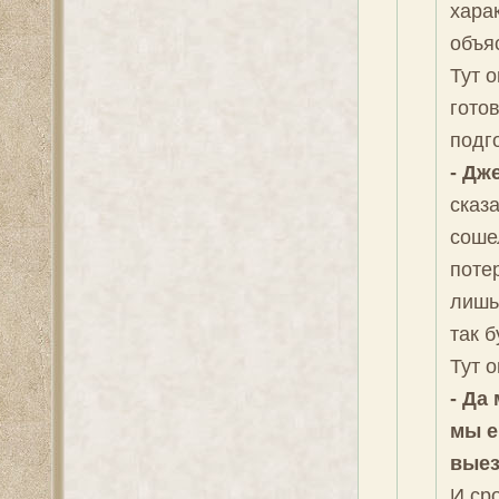
хара
объя
Тут о
гото
подг
- Дж
сказа
сошел
потер
лишь 
так б
Тут о
- Да
мы е
выез
И ср