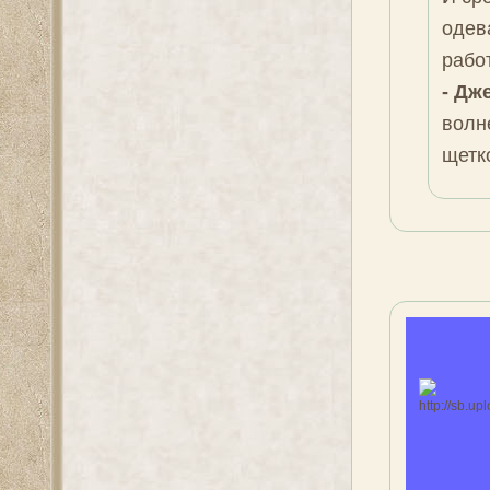
одев
рабо
- Дж
волн
щетк