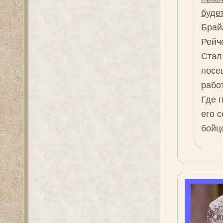
будет
Брай
Рейче
Стал
посе
рабо
Где 
его 
бойц