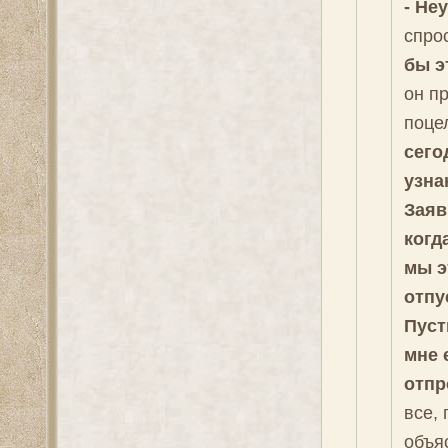
- Не
спро
бы э
он п
поце
сего
узна
Заяв
когд
мы э
отпу
Пуст
мне 
отпр
все, 
объяс