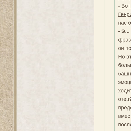
- Вот
Генри
нас б
- Э..
фраз
он п
Но в
боль
башн
эмоци
ходит
отец?
пред
вмес
после