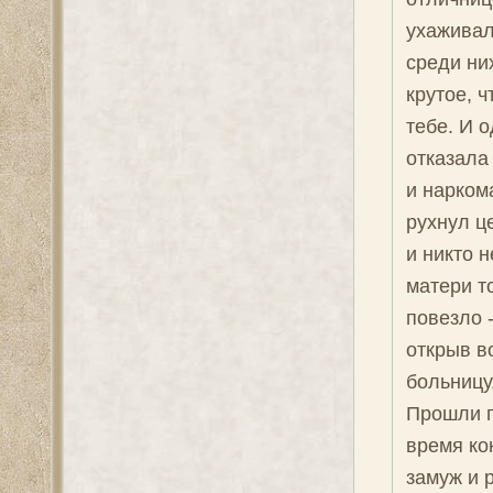
ухаживал
среди ни
крутое, ч
тебе. И 
отказала
и нарком
рухнул ц
и никто 
матери т
повезло 
открыв в
больницу
Прошли г
время ко
замуж и 