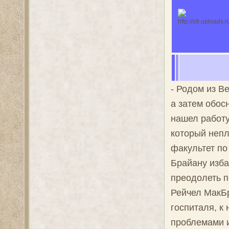
- Родом из В
а затем обос
нашел работу
который непл
факультет по
Брайану изба
преодолеть п
Рейчел МакБр
госпиталя, к
проблемами и