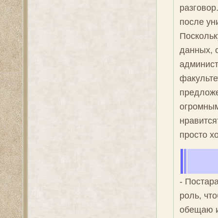
разговор.
после ун
Поскольк
данных, 
админист
факульте
предложе
огромным
нравится?
просто х
- Постар
роль, чт
обещаю и