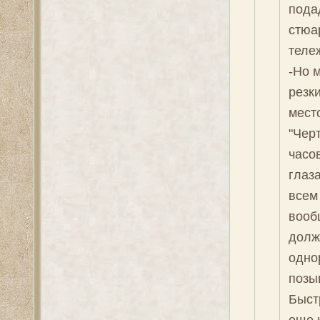
пода
стюа
теле
-Но м
резк
мест
"Черт
часов
глаз
всем
вооб
должн
одно
позыв
Быст
еще 