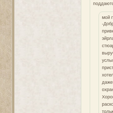
поддаютс
мой 
-Доб
прив
эйрл
стюа
выру
услы
прис
хоте
даже 
охра
Хоро
раск
толь