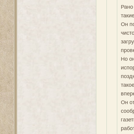
Рано
такие
Он п
чисто
загр
пров
Но о
испор
поздн
такое
впере
Он о
сооб
газет
работ