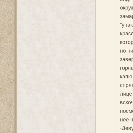
окру
зама
"упа
крас
кото
но ни
заве
горла
капю
спрят
лице
вско
посмо
нее н
-Дев