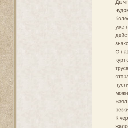
Да чт
чудо
более
уже н
дейст
знако
Он а
куртк
труса
отпр
пусти
можно
Взял
резки
К чер
жалос