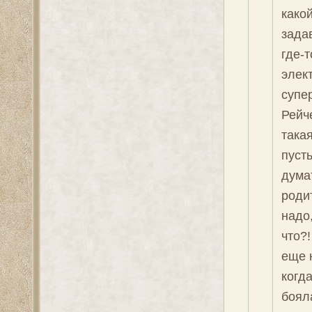
како
зада
где-т
элект
супер
Рейч
такая
пуст
дума
роди
надо,
что?!
еще 
когд
боял