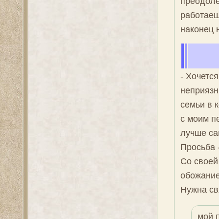
преодоле
работаеш
наконец н
- Хочетс
неприязн
семьи в 
с моим п
лучше са
Просьба -
Со своей
обожание
Нужна св
мой 