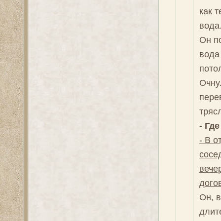
как т
вода.
Он п
вода 
потол
Очну
пере
тряс
- Гд
- В 
сосе
вечер
дого
Он, 
длит