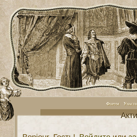
Форум
Участ
Акт
Bonjour, Гость!
Войдите
или
за