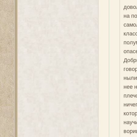
дово
на по
само
клас
полу
опасе
Добр
говор
ныли
нее 
плеч
ниче
кото
научи
вори