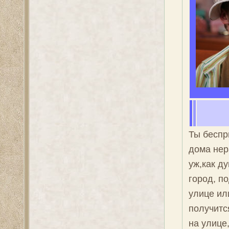
Ты беспр
дома нер
уж,как ду
город, п
улице ил
получитс
на улице