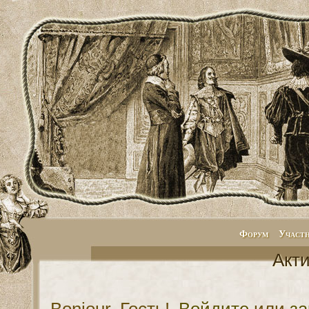
Форум
Участ
Акт
Bonjour, Гость!
Войдите
или
за