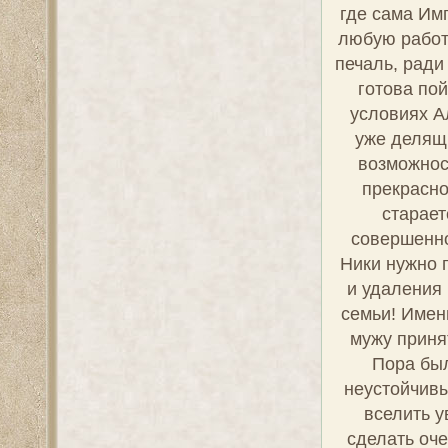
Гессен-Дарм
к теологии, 
полков
благотворит
подобных 
наследника 
сложные отн
много з
распускаются
уберечь семь
на мужа бе
старцу Г
Александра
считанные 
способ
Авгу
последоват
воспитывает