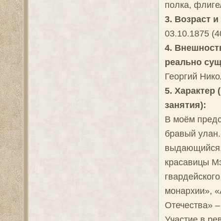
полка, флиге
3. Возраст и
03.10.1875 (4
4. Внешност
реально сущ
Георгий Нико
5. Характер
занятия):
В моём предс
бравый улан.
выдающийся, 
красавицы Мэ
гвардейского
монархии», «
Отечества» –
Участие в ре