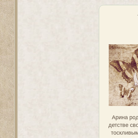
Арина род
детстве св
тоскливым