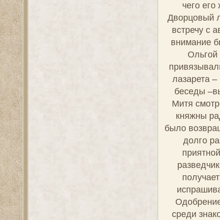
о
* - в акции пре
** - биографии я
требуется их ра
*** - в случае н
персонажа либо 
качество оставл
внешности возмо
персонажей (в к
мановению руки 
Дм
Прап
Эриванск