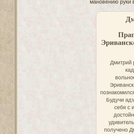
Сообщений:
1251
Уважение:
+5
Зарегистрирован
: 25 Мар 2012
Провел на форуме:
6 дней 17 часов
Последний визит:
29 Май 2025 23:13:30
Юность - п
дерзких бе
тишине. Он
весь мир, не
и каждое у
горький и