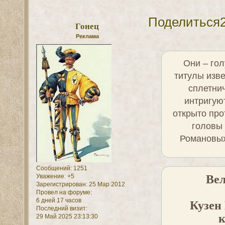
Поделиться
Гонец
Реклама
Они – гол
титулы изве
сплетнич
интригую
открыто про
головы
Романовых
Сообщений:
1251
Ве
Уважение:
+5
Зарегистрирован
: 25 Мар 2012
Провел на форуме:
6 дней 17 часов
Кузен
Последний визит:
к
29 Май 2025 23:13:30