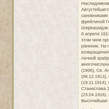
Наследником
Августейшег
сановниками 
фрейлиной Г
Шервашидзе. 
6 апреля 191
этом чине пр
ранение. На 
возвращения 
личной храбр
многочисленн
(1906), Св. А
(06.12.1913),
(19.11.1914),
Станислава 2-
(23.04.1916)
Высочайшая 