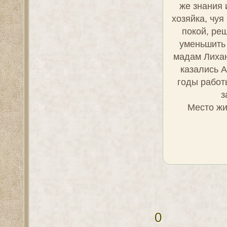
же знания 
хозяйка, чу
покой, ре
уменьшить 
мадам Лихан
казались 
годы работ
з
Место жи
0