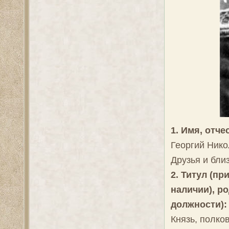
1. Имя, отч
Георгий Нико
Друзья и бли
2. Титул (пр
наличии), р
должности):
Князь, полко