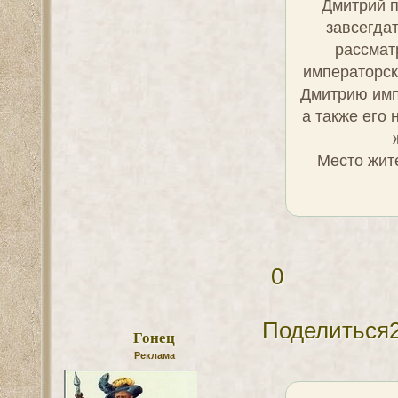
Дмитрий п
завсегда
рассмат
императорск
Дмитрию импе
а также его
Место жите
0
Поделиться
Гонец
Реклама