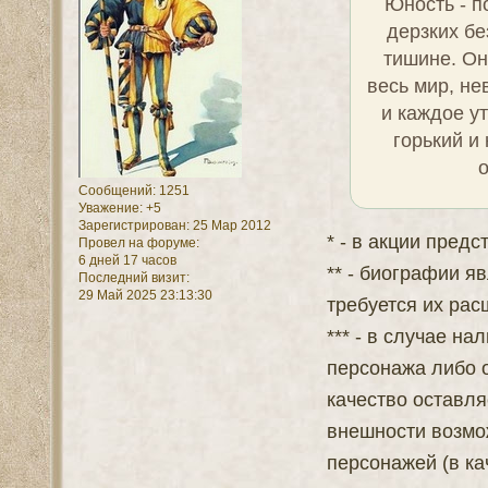
сделать оче
стоит за
привязаны 
Александра 
себе любов
знакомств
смогут
Место жите
0
Поделиться
Гонец
Реклама
АКЦИ