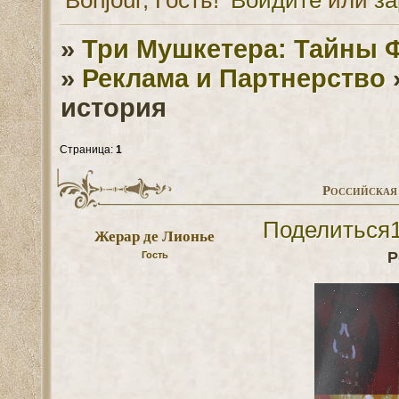
»
Три Мушкетера: Тайны 
»
Реклама и Партнерство
история
Страница:
1
Российская 
Поделиться
Жерар де Лионье
Р
Гость