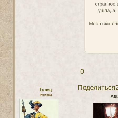
получено Д
чего его
Дворцовый л
встречу с 
внимание б
Ольгой 
привязывали
лазарета –
беседы –в
Митя смотр
княжны ра
было возвра
долго р
приятной
разведчик
получает
испрашива
Одобрение