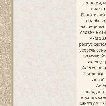
личности, дл
Имп
Супруга Н
Урождённая 