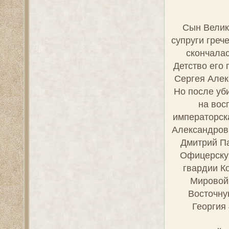
Сын Велик
супруги греч
скончалас
Детство его
Сергея Алек
Но после уб
на вос
императорска
Александрови
Дмитрий Па
Офицерскую
гвардии К
Мировой 
Восточну
Георгия 