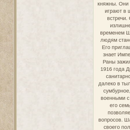
Дмитрий 
кад
вольно
Эриванск
познакомился
Будучи ад
себя с 
достойн
удивитель