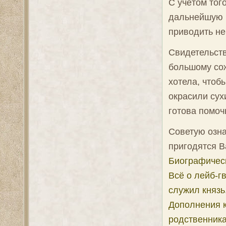
С учётом того
дальнейшую 
приводить не
Свидетельств
большому сож
хотела, чтоб
окрасили сух
готова помоч
Советую озн
пригодятся В
Биографичес
Всё о лейб-г
служил князь
Дополнения 
родственника