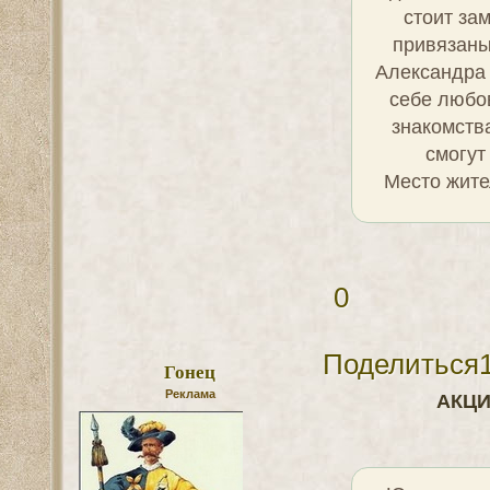
занятиям – б
где сама Им
любую работ
печаль, ради
готова по
условиях А
уже делящи
возможнос
прекрасно
старает
совершенно
Ники нужно 
и удаления 
семьи! Имен
мужу приня
Пора был
неустойчивы
вселить 