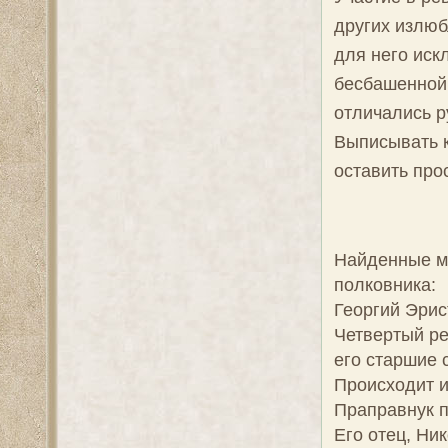
других излю
для него иск
бесбашенной 
отличались р
Выписывать к
оставить про
Найденные м
полковника:
Георгий Эрис
Четвертый ре
его старшие 
Происходит и
Праправнук п
Его отец, Ни