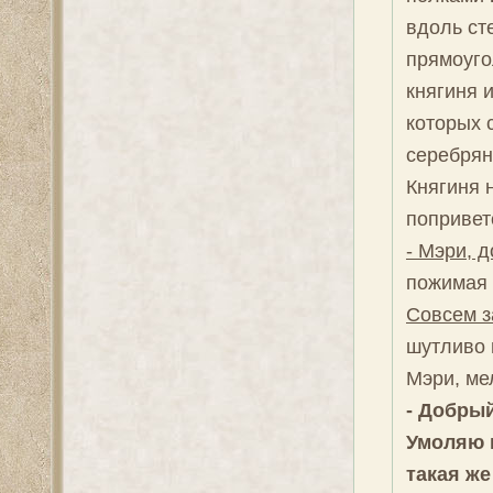
вдоль ст
прямоуго
княгиня 
которых 
серебрян
Княгиня 
попривет
- Мэри, д
пожимая 
Совсем з
шутливо 
Мэри, ме
- Добрый
Умоляю в
такая же