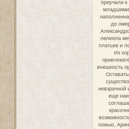
приучали к
младшими 
наполненна
до оме
Александро
лелеяла ме
платьев и л
Из хо
привлекат
внешность п
Оставать
существо
невзрачной 
еще наи
соглаша
красочн
возможность
ложью, Арин