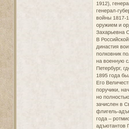
1912), генер
генерал-губе
войны 1817-1
оружием и ор
Захарьевна 
В Российской
династия вои
полковник по
на военную с
Петербург, г
1895 года бы
Его Величест
поручики, на
но полностью
зачислен в С
флигель-адъю
года – ротми
адъютантов Г