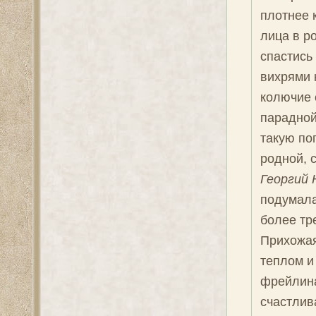
плотнее 
лица в р
спастись
вихрями 
колючие 
парадной
такую по
родной, 
Георгий 
подумала
более тр
Прихожая
теплом и
фрейлина
счастлив