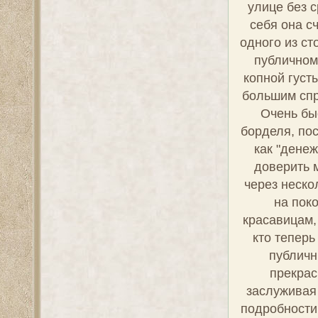
улице без 
себя она с
одного из ст
публичном
копной густ
большим спр
Очень бы
борделя, по
как "денеж
доверить 
через неско
на пок
красавицам,
кто теперь
публичн
прекрас
заслуживая 
подробности