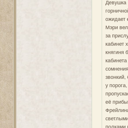
Девушка 
горнично
ожидает 
Мэри вел
за присл
кабинет 
княгиня 
кабинета
сомнения
звонкий,
у порога
пропуска
её прибы
Фрейлина
светлыми
полками 