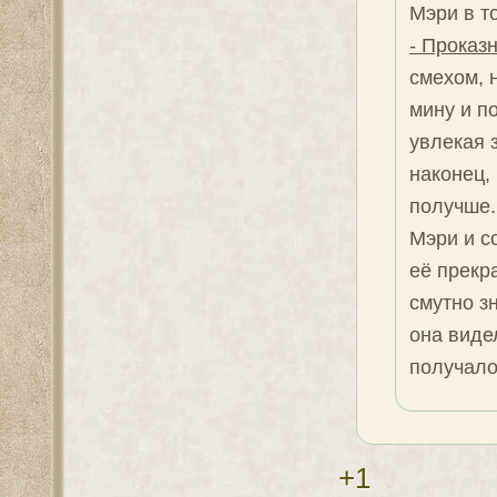
Мэри в т
- Проказ
смехом, 
мину и п
увлекая 
наконец,
получше.
Мэри и с
её прекр
смутно з
она виде
получало
+1