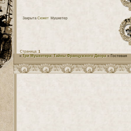
Закрыта
Сюжет
Мушкетер
Страница:
1
»
Три Мушкетера: Тайны Французского Двора
»
Гостевая