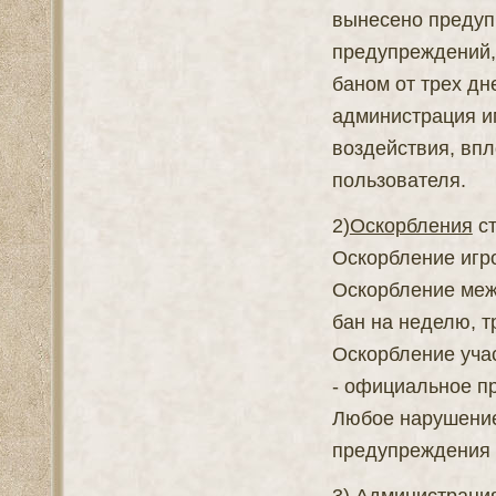
вынесено предуп
предупреждений,
баном от трех дн
администрация и
воздействия, впл
пользователя.
2)
Оскорбления
ст
Оскорбление игро
Оскорбление межд
бан на неделю, т
Оскорбление уча
- официальное п
Любое нарушение
предупреждения 
3) Администрация