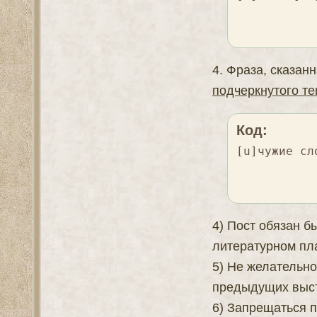
4. Фраза, сказан
подчеркнутого те
Код:
[u]чужие сл
4) Пост обязан 
литературном пл
5) Не желательн
предыдущих выс
6) Запрещаться п