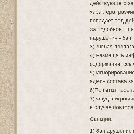
действующего за
характера, разжи
попадает под дей
За подобное – п
нарушения - бан
3) Любая пропага
4) Размещать ин
содержания, ссыл
5) Игнорировани
админ.состава за
6)Попытка перево
7) Флуд в игров
в случае повтора
Санкции:
1) За нарушение