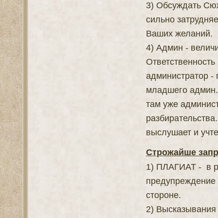
3) Обсуждать Сюж
сильно затрудняе
Ваших желаний.
4) Админ - велич
Ответственность
администратор - 
младшего админ.
там уже админист
разбирательства
выслушает и учт
Строжайше зап
1) ПЛАГИАТ - в р
предупреждение 
стороне.
2) Высказывания