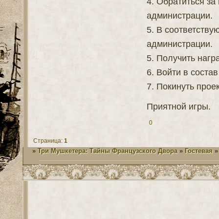
4. Обратиться з
администрации.
5. В соответству
администрации.
5. Получить нагр
6. Войти в соста
7. Покинуть проек
Приятной игры.
0
Страница:
1
»
Три Мушкетера: Тайны Французского Двора
»
Гостевая