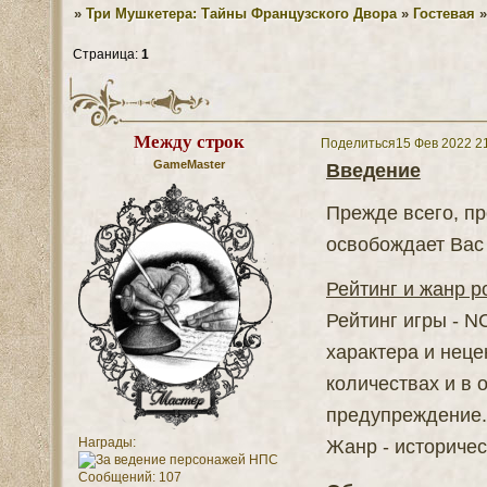
»
Три Мушкетера: Тайны Французского Двора
»
Гостевая
Страница:
1
Между строк
Поделиться
15 Фев 2022 2
GameMaster
Введение
Прежде всего, пр
освобождает Вас 
Рейтинг и жанр р
Рейтинг игры - N
характера и нец
количествах и в 
предупреждение.
Награды:
Жанр - историче
Сообщений:
107