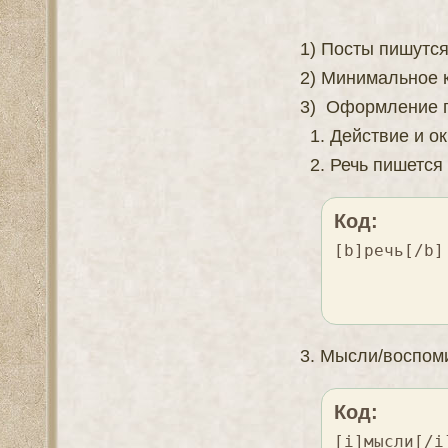
1) Посты пишутся
2) Минимальное к
3) Оформление п
1. Действие и о
2. Речь пишется 
Код:
[b]речь[/b]
3. Мысли/воспом
Код:
[i]мысли[/i